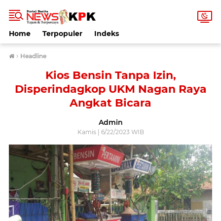
Home
Terpopuler
Indeks
›
Headline
Kios Bensin Tanpa Izin,
Disperindagkop UKM Nagan Raya
Angkat Bicara
Admin
Kamis | 6/22/2023 WIB