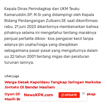
Kepala Dinas Perindagkop dan UKM Teuku
Kamaruddin,SP, M.Si yang didampingi oleh Kepala
Bidang Perdangangan Zulbaini,SE saat dikonfirmasi
rabu, 21 juni 2023 dikantornya membenarkan bahwa
pihaknya selama ini mengetahui tentang maraknya
penjual pertalite dikios- kios pengecer kecil tanpa
adanya ijin usaha/niaga yang diwajibkan
sebagaimana pasal-pasal yang mengaturnya dalam
uu 22 tahun 2001 tentang migas dan peraturan
turunan lainnya.
Lihat juga
Warga Desak Kapoldasu Tangkap Jaringan Narkoba
Jontato Di Bandar Masilam
×
Oyon Ditangkap, Us"Suep Pengedar Kelas Kakap
NewsKPK.com
UPDATE
Masih Bebas