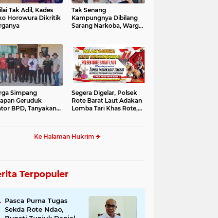
ilai Tak Adil, Kades
Tak Senang
o Horowura Dikritik
Kampungnya Dibilang
rganya
Sarang Narkoba, Warga
Bangsal Demo
rga Simpang
Segera Digelar, Polsek
apan Geruduk
Rote Barat Laut Adakan
tor BPD, Tanyakan
Lomba Tari Khas Rote,
tuan Desa
Ini Susunan Acaranya
Ke Halaman Hukrim
rita Terpopuler
Pasca Purna Tugas
Sekda Rote Ndao,
Bupati Tunjuk Daniel