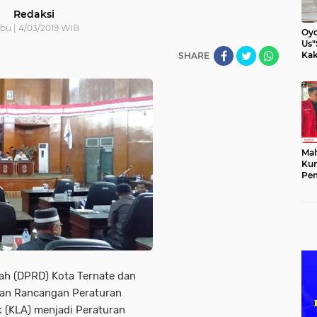
Redaksi
bu | 4/03/2019 WIB
Oyo
Us"
Kak
SHARE
Mah
Kun
Pem
ah (DPRD) Kota Ternate dan
kan Rancangan Peraturan
 (KLA) menjadi Peraturan