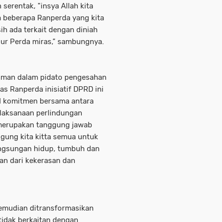
 serentak, "insya Allah kita
a beberapa Ranperda yang kita
ih ada terkait dengan diniah
ssur Perda miras,” sambungnya.
ahman dalam pidato pengesahan
s Ranperda inisiatif DPRD ini
d komitmen bersama antara
laksanaan perlindungan
amerupakan tanggung jawab
ggung kita kitta semua untuk
angsungan hidup, tumbuh dan
an dari kekerasan dan
 kemudian ditransformasikan
tidak berkaitan dengan