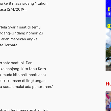
na ke 8 masa sidang 1 tahun
asa (2/4/2019).
ela Syarif saat di temui
Undang-Undang nomor 23
u akan menekan angka
ta Ternate.
rnate saat ini. Dan
ka panjang. Kita tahu Kota
k muda kita baik anak-anak
di kekerasan di lingkungan
Hu
tu sudah mulai ada penurunan,”
kembang fenomena anak putus