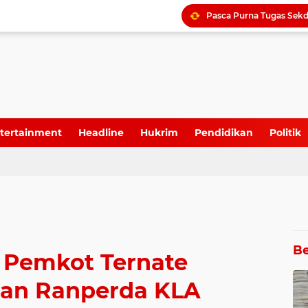
Golkar Aceh optimis nam
Pemkot Bekasi Tunjuk P
tertainment
Headline
Hukrim
Pendidikan
Politik
Oknum Tokoh Masyaraka
Be
Pemkot Ternate
an Ranperda KLA