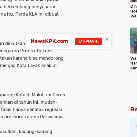
Din
uga berkembang penyebaran
Hok
ena itu, Perda KLA ini dibuat
Wa
×
NewsKPK.com
UPDATE
kan diikutkan dengan Peraturan
 penegakan Produk hukum
ertakan karena bisa mendorong
Wa
Har
menjad Kota Layak anak ini
Kan
Ban
paten/Kota di Malut, ini Perda
sahkan di tahun ini, mudah-
Be
tidak hanya sebatas regulasi
an pressure karena Perwalinya
a usulkan, kadang-kadang