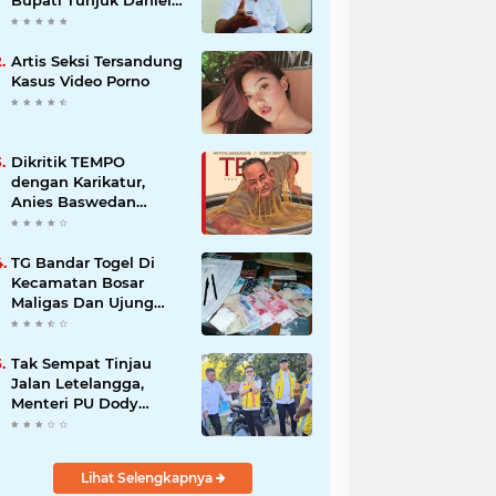
Nalle jadi Pelaksana
Tugas Harian.
Artis Seksi Tersandung
Kasus Video Porno
Dikritik TEMPO
dengan Karikatur,
Anies Baswedan
Sampaikan
Terimakasih
TG Bandar Togel Di
Kecamatan Bosar
Maligas Dan Ujung
Padang Masih
Beroprasi
Tak Sempat Tinjau
Jalan Letelangga,
Menteri PU Dody
Hanggodo minta
Kepala BPJN Wilayah
NTT Tinjau jalan
Lihat Selengkapnya
Letelangga.