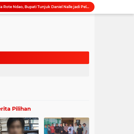
Pasca Purna Tugas Sekda Rote Ndao, Bupati Tunjuk Daniel Nalle jadi Pelaksana Tugas Harian.
bah kursi di Dapil 10 Aceh
PT. MKM Terindikasi Alih Fungsingkan Tanggul Irigasi Pertanian di Belanti Siam
TMP Kelola Pasar Baru
Wakil Ketua II DPRK Nagan Raya Resmi Buka Safari Penyuluhan IPARI, Ratusan Siswa MAN Inovasi Ikuti Talkshow "Sinergi Lintas Pilar Membentengi Generasi Emas
Pengadaan Sapi Kurban di Kapuas Disorot, Diduga Tanpa Persetujuan DPRD, Berpotensi Korupsi
Unit PPA Polres Rote Ndao Pelimpahan Tersangka Mantan Kades Oelunggu
Polisi Hadir di Seed Resort Untuk Pengamanan, Tak Ada Intimidasi Terhadap WNA, Keributan di duga Konflik Internal.
DPW Tantara Lawung Adat Mandau Talawang Minta KPK Usut Proyek Badan Jalan Pelabuhan Batanjung Hampir Rp 30 Miliar
t Ditangkap Polisi Gegara Provokasi Pedagang
rita Pilihan