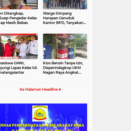
n Ditangkap,
Warga Simpang
Suep Pengedar Kelas
Harapan Geruduk
ap Masih Bebas
Kantor BPD, Tanyakan
Bantuan Desa
asiswa GMNI,
Kios Bensin Tanpa Izin,
jungi Lapas Kelas IIA
Disperindagkop UKM
atangsiantar
Nagan Raya Angkat
Bicara
Ke Halaman Headline