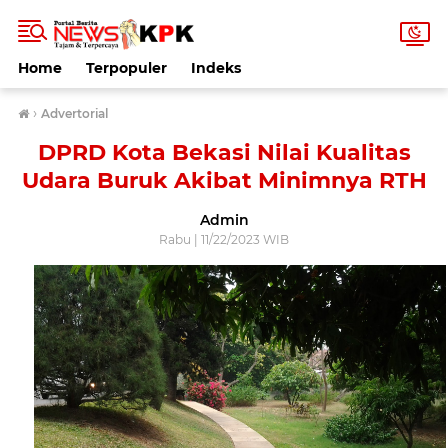
Home
Terpopuler
Indeks
›
Advertorial
DPRD Kota Bekasi Nilai Kualitas
Udara Buruk Akibat Minimnya RTH
Admin
Rabu | 11/22/2023 WIB