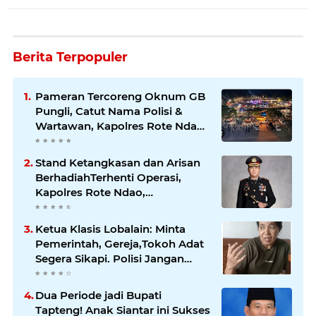
Berita Terpopuler
Pameran Tercoreng Oknum GB
Pungli, Catut Nama Polisi &
Wartawan, Kapolres Rote Ndao
di minta periksa pelaku
Stand Ketangkasan dan Arisan
BerhadiahTerhenti Operasi,
Kapolres Rote Ndao,
Meminimalisir, Gejolak, Potensi
dan Isu Tak Sedap di
Ketua Klasis Lobalain: Minta
Masyarakat
Pemerintah, Gereja,Tokoh Adat
Segera Sikapi. Polisi Jangan
Terkesan Diam Segera Cabut Ijin
Mereka
Dua Periode jadi Bupati
Tapteng! Anak Siantar ini Sukses