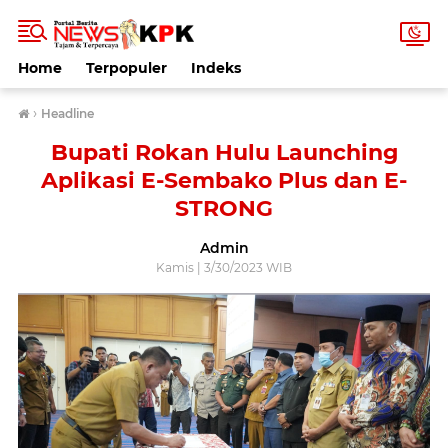
Home
Terpopuler
Indeks
›
Headline
Bupati Rokan Hulu Launching
Aplikasi E-Sembako Plus dan E-
STRONG
Admin
Kamis | 3/30/2023 WIB