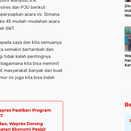
oni Wahyudi,S.Ik.
Din
olres dan PJU berikut
Hok
ersiapkan acara ini. Dimana
Wa
ang ke 45 mudah-mudahan acara
lah SWT.
kepada saya dan kita semuanya
ita semakin bertambah dan
Wa
gi tidak kalah pentingnya
Har
 bagaimana kita bisa meminit
Kan
Ban
uat masyarakat banyak dan buat
r ini juga kita bisa indah
Be
apres Pastikan Program
3T
Ndao, Wapres Dorong
tan Ekonomi Pesisir