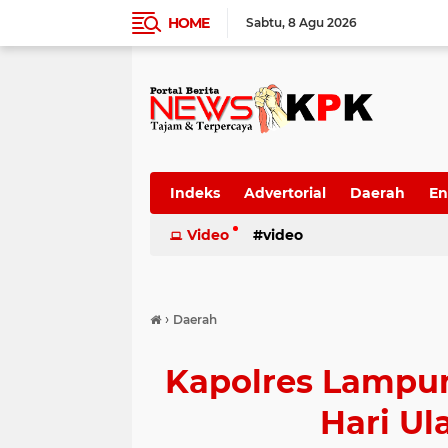
HOME
Sabtu
8 Agu 2026
Indeks
Advertorial
Daerah
En
Video
video
›
Daerah
Kapolres Lampun
Hari U