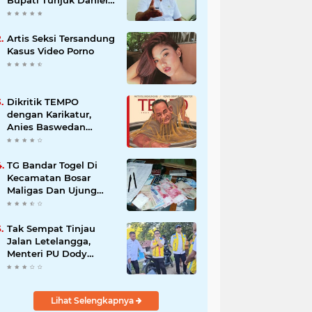
Nalle jadi Pelaksana
Tugas Harian.
Artis Seksi Tersandung
Kasus Video Porno
Dikritik TEMPO
dengan Karikatur,
Anies Baswedan
Sampaikan
Terimakasih
TG Bandar Togel Di
Kecamatan Bosar
Maligas Dan Ujung
Padang Masih
Beroprasi
Tak Sempat Tinjau
Jalan Letelangga,
Menteri PU Dody
Hanggodo minta
Kepala BPJN Wilayah
NTT Tinjau jalan
Lihat Selengkapnya
Letelangga.