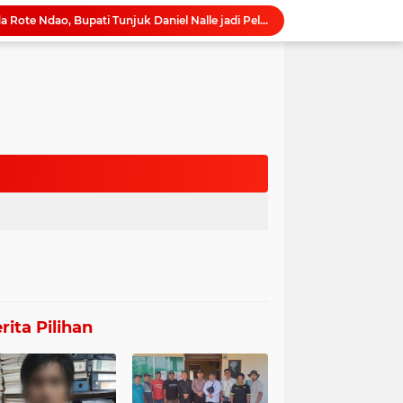
Pasca Purna Tugas Sekda Rote Ndao, Bupati Tunjuk Daniel Nalle jadi Pelaksana Tugas Harian.
bah kursi di Dapil 10 Aceh
PT. MKM Terindikasi Alih Fungsingkan Tanggul Irigasi Pertanian di Belanti Siam
TMP Kelola Pasar Baru
Wakil Ketua II DPRK Nagan Raya Resmi Buka Safari Penyuluhan IPARI, Ratusan Siswa MAN Inovasi Ikuti Talkshow "Sinergi Lintas Pilar Membentengi Generasi Emas
Pengadaan Sapi Kurban di Kapuas Disorot, Diduga Tanpa Persetujuan DPRD, Berpotensi Korupsi
Unit PPA Polres Rote Ndao Pelimpahan Tersangka Mantan Kades Oelunggu
Polisi Hadir di Seed Resort Untuk Pengamanan, Tak Ada Intimidasi Terhadap WNA, Keributan di duga Konflik Internal.
DPW Tantara Lawung Adat Mandau Talawang Minta KPK Usut Proyek Badan Jalan Pelabuhan Batanjung Hampir Rp 30 Miliar
t Ditangkap Polisi Gegara Provokasi Pedagang
rita Pilihan