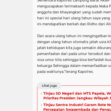
Sementara Kapolres Lampung Barat AKBP D
mengucapakan terimakasih kepada Waka P
anggota dan bhayangkari yang sudah memp
hari ini special hari ulang tahun saya y
ini mendapatkan berkah dan Ridho dari Al
Dari acara ulang tahun ini mengingatkan 
dengan ulang tahun otomatis jatah usia k
jatah kehidupan kita juga semakin dikuran
pemanfaatan dari pada umur tersebut dan
sisa umur kita sehingga bisa berfaidah b
keluarga Sehingga dalam memanfaatkan umu
pada waktunya,”terang Kapolres.
Lihat juga
Tinjau SD Negeri dan MTS Papela, W
Prioritas Presiden Jangkau Wilayah 
Tinjau Sentra Industri Garam Rote 
Percepatan Swasembada dan Pengua