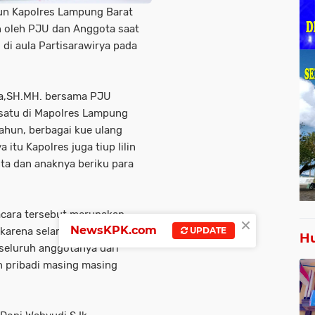
un Kapolres Lampung Barat
an oleh PJU dan Anggota saat
di aula Partisarawirya pada
za,SH.MH. bersama PJU
satu di Mapolres Lampung
ahun, berbagai kue ulang
itu Kapolres juga tiup lilin
nta dan anaknya beriku para
acara tersebut merupakan
×
NewsKPK.com
karena selama ini Kapolres
UPDATE
Hu
seluruh anggotanya dari
n pribadi masing masing