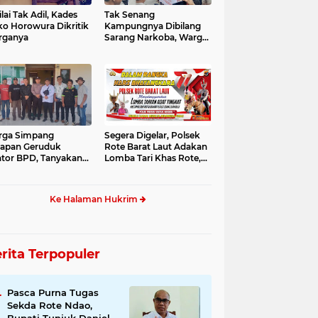
ilai Tak Adil, Kades
Tak Senang
o Horowura Dikritik
Kampungnya Dibilang
rganya
Sarang Narkoba, Warga
Bangsal Demo
rga Simpang
Segera Digelar, Polsek
apan Geruduk
Rote Barat Laut Adakan
tor BPD, Tanyakan
Lomba Tari Khas Rote,
tuan Desa
Ini Susunan Acaranya
Ke Halaman Hukrim
rita Terpopuler
Pasca Purna Tugas
Sekda Rote Ndao,
Bupati Tunjuk Daniel