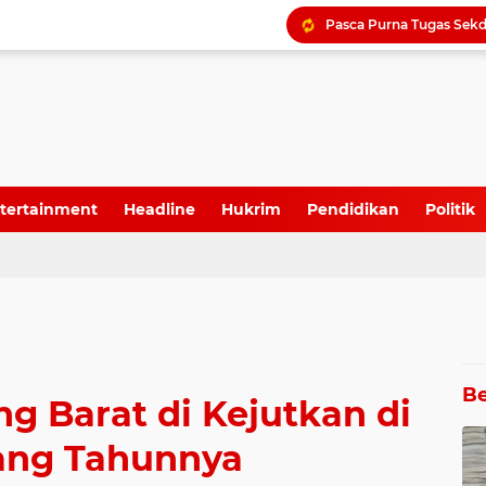
Golkar Aceh optimis nam
Pemkot Bekasi Tunjuk P
tertainment
Headline
Hukrim
Pendidikan
Politik
Oknum Tokoh Masyaraka
Be
g Barat di Kejutkan di
lang Tahunnya