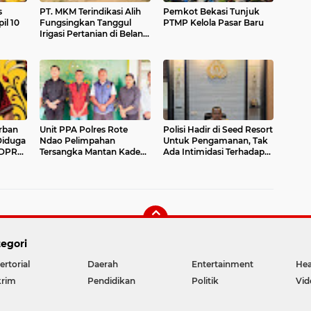
s
PT. MKM Terindikasi Alih
Pemkot Bekasi Tunjuk
il 10
Fungsingkan Tanggul
PTMP Kelola Pasar Baru
Irigasi Pertanian di Belanti
Siam
rban
Unit PPA Polres Rote
Polisi Hadir di Seed Resort
Diduga
Ndao Pelimpahan
Untuk Pengamanan, Tak
 DPRD,
Tersangka Mantan Kades
Ada Intimidasi Terhadap
Oelunggu
WNA, Keributan di duga
Konflik Internal.
egori
ertorial
Daerah
Entertainment
Hea
rim
Pendidikan
Politik
Vid