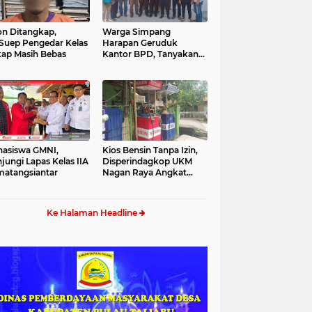
n Ditangkap,
Warga Simpang
Suep Pengedar Kelas
Harapan Geruduk
ap Masih Bebas
Kantor BPD, Tanyakan
Bantuan Desa
asiswa GMNI,
Kios Bensin Tanpa Izin,
jungi Lapas Kelas IIA
Disperindagkop UKM
atangsiantar
Nagan Raya Angkat
Bicara
Ke Halaman Headline