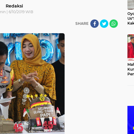
Redaksi
nin | 6/10/2019 WIB
Oyo
Us"
Kak
SHARE
Mah
Kun
Pem