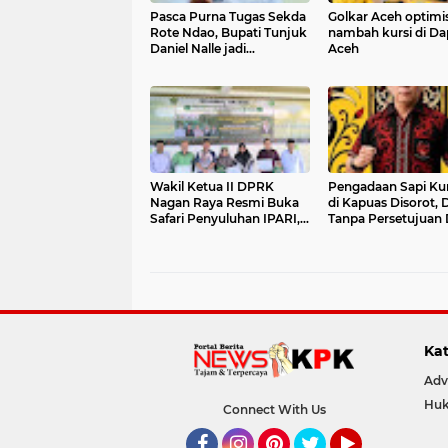
Pasca Purna Tugas Sekda
Golkar Aceh optimi
Rote Ndao, Bupati Tunjuk
nambah kursi di Dap
Daniel Nalle jadi
Aceh
Pelaksana Tugas Harian.
Wakil Ketua II DPRK
Pengadaan Sapi Ku
Nagan Raya Resmi Buka
di Kapuas Disorot, 
Safari Penyuluhan IPARI,
Tanpa Persetujuan
Ratusan Siswa MAN
Berpotensi Korupsi
Inovasi Ikuti Talkshow
"Sinergi Lintas Pilar
Membentengi Generasi
Emas
Kat
Adv
Huk
Connect With Us