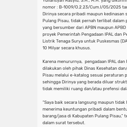
Yuliansyah Rasyid, S.H., M.H. yang dikonfi
nomor : B-1009/O.2.23/Cum.I/05/2025 ta
Dirinya secara pribadi maupun kedinasan 
Pulang Pisau, tidak pernah terlibat dalam
yang bersumber dari APBN maupun APBD
proyek Pemerintah Pengadaan IPAL dan P
Listrik Tenaga Surya untuk Puskesmas (DAK
10 Milyar secara khusus.
Karena menururnya, pengadaan IPAL dan 
dilakukan oleh pihak Dinas Kesehatan da
Pisau melalui e-katalog sesuai peraturan
sehingga Dirinya yang berada diluar stru
tidak memiliki ruang dan/atau prefensi d
“Saya baik secara langsung maupun tidak 
menerima keuntungan pribadi dalam bentu
barang/jasa di Kabupaten Pulang Pisau,” t
dalam surat tersebut.