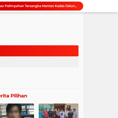
Unit PPA Polres Rote Ndao Pelimpahan Tersangka Mantan Kades Oelunggu
Polisi Hadir di Seed Resort Untuk Pengamanan, Tak Ada Intimidasi Terhadap WNA, Keributan di duga Konflik Internal.
DPW Tantara Lawung Adat Mandau Talawang Minta KPK Usut Proyek Badan Jalan Pelabuhan Batanjung Hampir Rp 30 Miliar
Serahkan Tersangka Persetubuhan Anak
Pasca Purna Tugas Sekda Rote Ndao, Bupati Tunjuk Daniel Nalle jadi Pelaksana Tugas Harian.
bah kursi di Dapil 10 Aceh
PT. MKM Terindikasi Alih Fungsingkan Tanggul Irigasi Pertanian di Belanti Siam
TMP Kelola Pasar Baru
Wakil Ketua II DPRK Nagan Raya Resmi Buka Safari Penyuluhan IPARI, Ratusan Siswa MAN Inovasi Ikuti Talkshow "Sinergi Lintas Pilar Membentengi Generasi Emas
Pengadaan Sapi Kurban di Kapuas Disorot, Diduga Tanpa Persetujuan DPRD, Berpotensi Korupsi
rita Pilihan