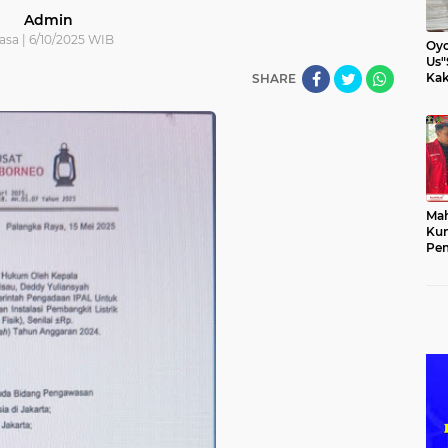
Admin
asa | 6/10/2025 WIB
Oyo
Us"
Kak
SHARE
Mah
Kun
Pem