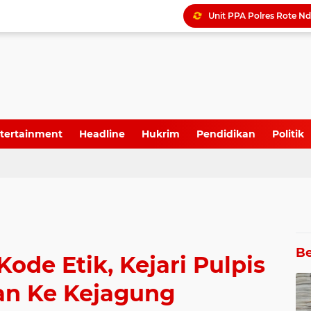
PPA Polres Rote Ndao 
Golkar Aceh optimis nam
Pemkot Bekasi Tunjuk P
tertainment
Headline
Hukrim
Pendidikan
Politik
Be
ode Etik, Kejari Pulpis
an Ke Kejagung