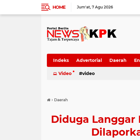
HOME
Jum'at
7 Agu 2026
Indeks
Advertorial
Daerah
En
Video
video
›
Daerah
Diduga Langgar K
Dilapork