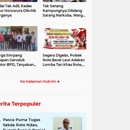
ilai Tak Adil, Kades
Tak Senang
o Horowura Dikritik
Kampungnya Dibilang
rganya
Sarang Narkoba, Warga
Bangsal Demo
rga Simpang
Segera Digelar, Polsek
apan Geruduk
Rote Barat Laut Adakan
tor BPD, Tanyakan
Lomba Tari Khas Rote,
tuan Desa
Ini Susunan Acaranya
Ke Halaman Hukrim
rita Terpopuler
Pasca Purna Tugas
Sekda Rote Ndao,
Bupati Tunjuk Daniel