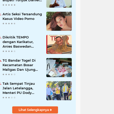
Nalle jadi Pelaksana
Tugas Harian.
Artis Seksi Tersandung
Kasus Video Porno
Dikritik TEMPO
dengan Karikatur,
Anies Baswedan
Sampaikan
Terimakasih
TG Bandar Togel Di
Kecamatan Bosar
Maligas Dan Ujung
Padang Masih
Beroprasi
Tak Sempat Tinjau
Jalan Letelangga,
Menteri PU Dody
Hanggodo minta
Kepala BPJN Wilayah
NTT Tinjau jalan
Lihat Selengkapnya
Letelangga.