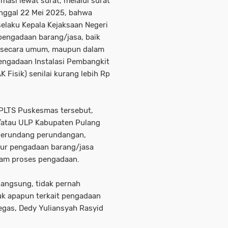
rmasi lewat surat, melalui surat
nggal 22 Mei 2025, bahwa
selaku Kepala Kejaksaan Negeri
 pengadaan barang/jasa, baik
 secara umum, maupun dalam
engadaan Instalasi Pembangkit
 Fisik) senilai kurang lebih Rp
PLTS Puskesmas tersebut,
n/atau ULP Kabupaten Pulang
 perundang perundangan,
ktur pengadaan barang/jasa
alam proses pengadaan.
langsung, tidak pernah
k apapun terkait pengadaan
egas, Dedy Yuliansyah Rasyid