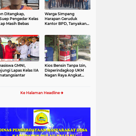
n Ditangkap,
Warga Simpang
Suep Pengedar Kelas
Harapan Geruduk
ap Masih Bebas
Kantor BPD, Tanyakan
Bantuan Desa
asiswa GMNI,
Kios Bensin Tanpa Izin,
jungi Lapas Kelas IIA
Disperindagkop UKM
atangsiantar
Nagan Raya Angkat
Bicara
Ke Halaman Headline