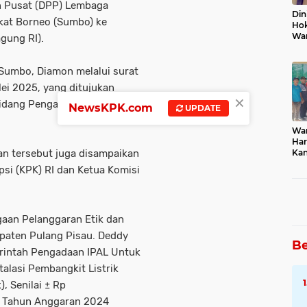
an Pusat (DPP) Lembaga
Din
kat Borneo (Sumbo) ke
Hok
Wa
gung RI).
Sumbo, Diamon melalui surat
i 2025, yang ditujukan
×
 Bidang Pengawasan (JAMWAS)
NewsKPK.com
UPDATE
Wa
Har
Kan
ran tersebut juga disampaikan
Ban
si (KPK) RI dan Ketua Komisi
gaan Pelanggaran Etik dan
paten Pulang Pisau. Deddy
Be
erintah Pengadaan IPAL Untuk
alasi Pembangkit Listrik
, Senilai ± Rp
) Tahun Anggaran 2024