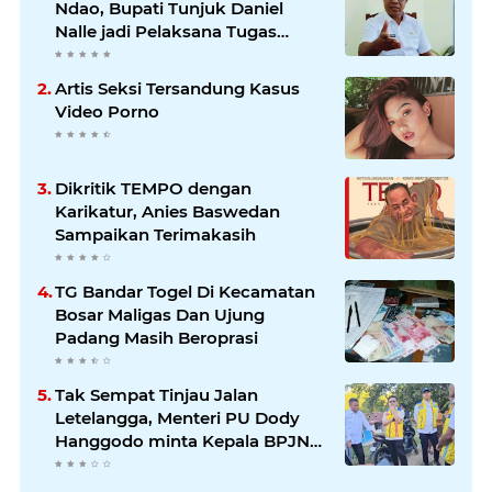
Ndao, Bupati Tunjuk Daniel
Nalle jadi Pelaksana Tugas
Harian.
Artis Seksi Tersandung Kasus
Video Porno
Dikritik TEMPO dengan
Karikatur, Anies Baswedan
Sampaikan Terimakasih
TG Bandar Togel Di Kecamatan
Bosar Maligas Dan Ujung
Padang Masih Beroprasi
Tak Sempat Tinjau Jalan
Letelangga, Menteri PU Dody
Hanggodo minta Kepala BPJN
Wilayah NTT Tinjau jalan
Letelangga.