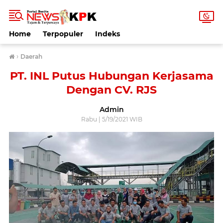
Home
Terpopuler
Indeks
›
Daerah
PT. INL Putus Hubungan Kerjasama
Dengan CV. RJS
Admin
Rabu | 5/19/2021 WIB